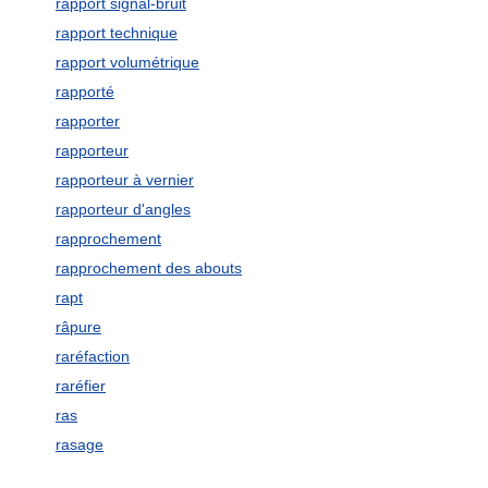
rapport signal-bruit
rapport technique
rapport volumétrique
rapporté
rapporter
rapporteur
rapporteur à vernier
rapporteur d'angles
rapprochement
rapprochement des abouts
rapt
râpure
raréfaction
raréfier
ras
rasage