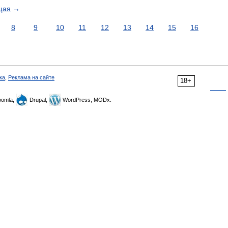
щая
→
8
9
10
11
12
13
14
15
16
ка
,
Реклама на сайте
18+
omla,
Drupal,
WordPress, MODx.