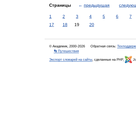
Страницы
←
предыдущая
следую
1
2
3
4
5
6
7
17
18
19
20
© Академик, 2000-2026
Обратная связь:
Техподдерж
👣 Путешествия
Экспорт словарей на сайты
, сделанные на PHP,
Jo