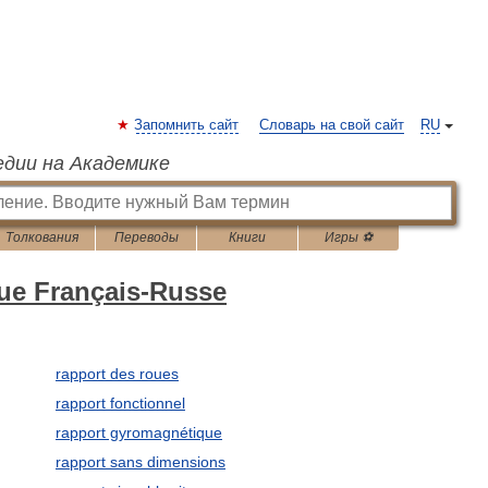
Запомнить сайт
Словарь на свой сайт
RU
едии на Академике
Толкования
Переводы
Книги
Игры ⚽
que Français-Russe
rapport des roues
rapport fonctionnel
rapport gyromagnétique
rapport sans dimensions