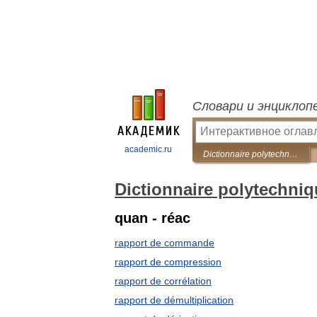
Словари и энциклоп
academic.ru
Dictionnaire polytechnique Français-Russe
Dictionnaire polytechni
quan - réac
rapport de commande
rapport de compression
rapport de corrélation
rapport de démultiplication